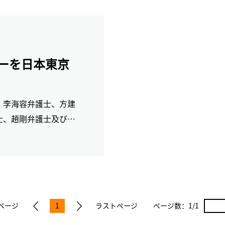
ナーを日本東京
、李海容弁護士、方建
士、趙剛弁護士及び
における注目される最
った。
ページ
1
ラストページ
ページ数：
1/1