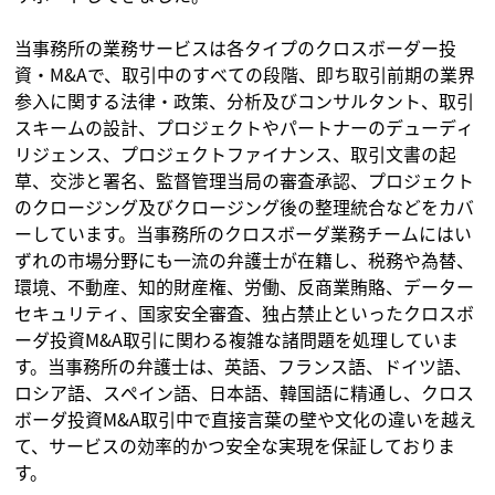
当事務所の業務サービスは各タイプのクロスボーダー投
資・M&Aで、取引中のすべての段階、即ち取引前期の業界
参入に関する法律・政策、分析及びコンサルタント、取引
スキームの設計、プロジェクトやパートナーのデューディ
リジェンス、プロジェクトファイナンス、取引文書の起
草、交渉と署名、監督管理当局の審査承認、プロジェクト
のクロージング及びクロージング後の整理統合などをカバ
ーしています。当事務所のクロスボーダ業務チームにはい
ずれの市場分野にも一流の弁護士が在籍し、税務や為替、
環境、不動産、知的財産権、労働、反商業賄賂、データー
セキュリティ、国家安全審査、独占禁止といったクロスボ
ーダ投資M&A取引に関わる複雑な諸問題を処理していま
す。当事務所の弁護士は、英語、フランス語、ドイツ語、
ロシア語、スペイン語、日本語、韓国語に精通し、クロス
ボーダ投資M&A取引中で直接言葉の壁や文化の違いを越え
て、サービスの効率的かつ安全な実現を保証しておりま
す。