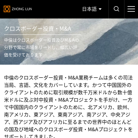
日本語
クロスボーダー投資・M&A
中倫はクロスボーダー投資及びM＆Aの
分野で常に市場をリードし、幅広い評
価を受けております
中倫のクロスボーダー投資・M&A業務チームは多くの司法
当局、言語、文化をカバーしています。かつて中国国外の
クライアントのために取引規模が数千万米ドルから数十億
米ドルに及ぶ対中投資・M&Aプロジェクトを手がけ、一方
で中国国内のクライアントのために、北アメリカ、欧州、
南アメリカ、東アジア、東南アジア、南アジア、中央アジ
ア、西アジア及びアフリカに至るまでの世界中のほとんど
の国及び地域へのクロスボーダ投資・M&Aプロジェクトを
サポートしてきました。