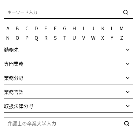
A
B
C
D
E
F
G
H
I
J
K
L
M
N
O
P
Q
R
S
T
U
V
W
X
Y
Z
勤務先
専門業務
業務分野
業務言語
取扱法律分野