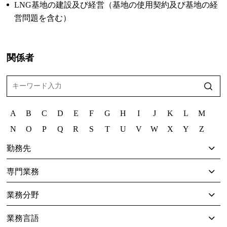
LNG基地の建設及び経営（基地の使用契約及び基地の経
営問題を含む）
関係者
A
B
C
D
E
F
G
H
I
J
K
L
M
N
O
P
Q
R
S
T
U
V
W
X
Y
Z
勤務先
専門業務
業務分野
業務言語