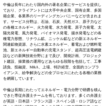
中倫は長年にわたり国内外の著名企業にサービスを提供し
ており、クライアントには大手中央企業、国有企業、多国
籍企業、各業界のリーディングカンパニーなどが含まれま
す。サービス分野は、石油、石炭、天然ガス、原子力など
の各種エネルギー、火力発電、水力発電、原子力発電、太
陽光発電、風力発電、バイオマス発電、揚水発電などの各
種電力形態、リチウム鉱、ニッケル鉱などの新エネルギー
関連鉱物資源、さらに水素エネルギー、蓄電および燃料電
池、新エネルギー自動車の充電スタンド、超高圧送電網建
設などの新興技術分野にまで及び、開発計画、プロジェク
ト建設、操業後の運用などあらゆる段階を包括して、工事
請負、投融資、M&A、上場、特許経営、全面的コンプラ
イアンス、紛争解決などの全プロセスにわたる各種の業務
を網羅しています。
中倫は長期にわたってエネルギー・電力分野で研鑽を積ん
できた専従弁護士チームを有しております。多くの弁護士
が英語・日本語・フランス語・スペイン語・ロシア語など