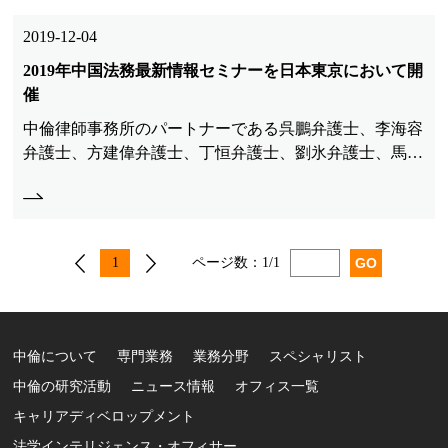
2019-12-04
2019年中国法務最新情報セミナーを日本東京において開
催
中倫律師事務所のパートナーである呉鵬弁護士、李海容
弁護士、方建偉弁護士、丁恒弁護士、劉氷弁護士、馬氷
弁護士、趙剛弁護士及びNO&Tのパートナーの先生方
と、中国法の分野における注目される最新のテーマにつ
いて、内容の充実した講演を行った。
1
ページ数：
1/1
中倫について
専門業務
業務分野
スペシャリスト
中倫の研究活動
ニュース情報
オフィス一覧
キャリアディベロップメント
法学インテリジェンス・オフィサー