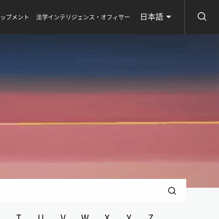
日本語
ロップメント
法学インテリジェンス・オフィサー
T
U
V
W
X
Y
Z