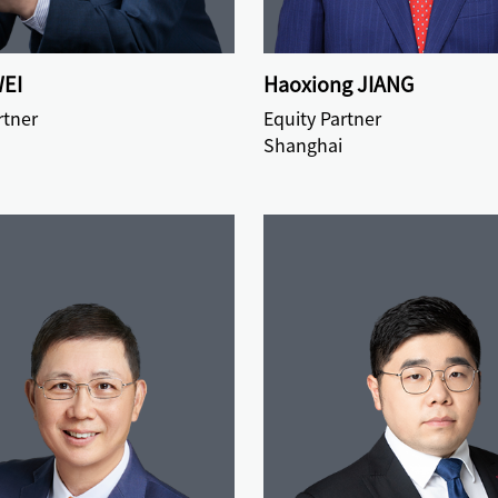
WEI
Haoxiong JIANG
rtner
Equity Partner
Shanghai