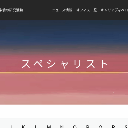
中倫の研究活動
ニュース情報
オフィス一覧
キャリアディベ
スペシャリスト
J
K
L
M
N
O
P
Q
R
S