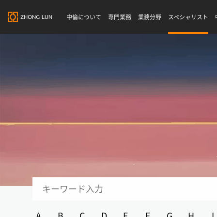
中倫について
専門業務
業務分野
スペシャリスト
A
B
C
D
E
F
G
H
I