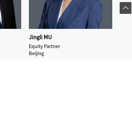
Jingli MU
Equity Partner
Beijing
数：
1/28
オフィス一覧
キャリアディベロ
法学インテリジ
ップメント
ェンス・オフィ