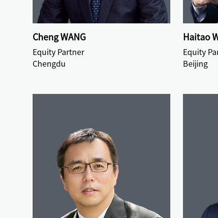
Cheng WANG
Haitao 
Equity Partner
Equity Pa
Chengdu
Beijing