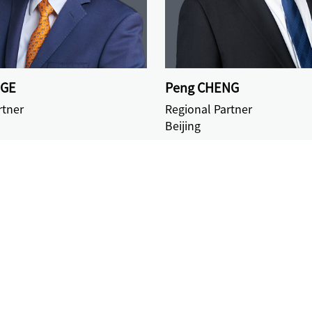
 GE
Peng CHENG
rtner
Regional Partner
Beijing
1
2
3
4
5
ラストページ
ページ
スペシャリスト
中倫の研究活動
ニュース情報