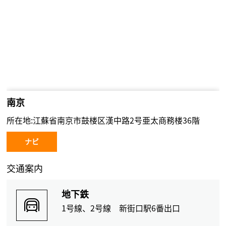
南京
所在地:江蘇省南京市鼓楼区漢中路2号亜太商務楼36階
ナビ
交通案内
地下鉄
1号線、2号線 新街口駅6番出口